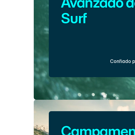
Avanzado de
Surf
Persigue olas más grandes con e
guiado enfocado en la velocidad, e
selección de olas.
Coaching individual | Orientación
Confiado p
Inscríbete Ahora
Campament