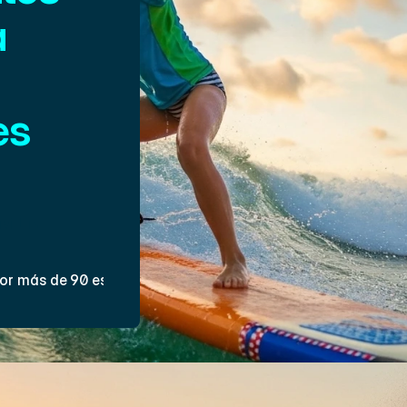
 
es
nante! 
para que los 
en del océano.
vidas 
or más de 90 estudiantes