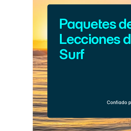
Paquetes de
Lecciones d
Surf
Con sesiones constantes, acelerar
aprendizaje, aumentarás tu confi
y perfeccionarás tu técnica.
Campamentos Semanales | Salva
Certificados
Confiado p
Inscríbete Ahora