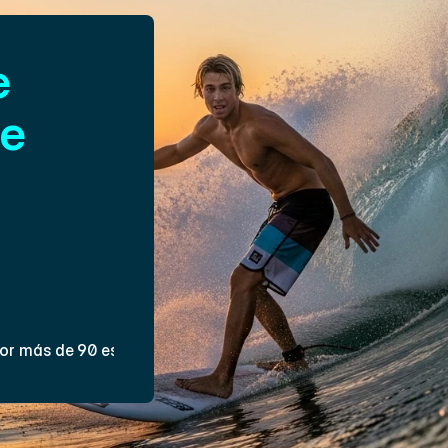
 
e 
ás tu 
anza en el agua 
vidas 
or más de 90 estudiantes