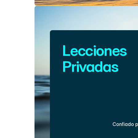
Lecciones 
Privadas
Mientras que la lección estándar e
horas, puedes solicitar una sesió
para una experiencia más intensa 
personalizada. Solo informa al ag
reservas o al instructor lo que e
Duración 1.5 h - 2h | Salvavidas C
Confiado p