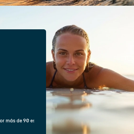
s de 1.5 a 2 
n más larga 
y 
ente de 
stás buscando.
ertificados
or más de 90 estudiantes