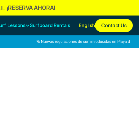
🏄‍♀️ ¡RESERVA AHORA!
urf Lessons
Surfboard Rentals 
English
Contact Us
️ Nuevas regulaciones de surf introducidas en Playa del Carmen
🗞️ El t