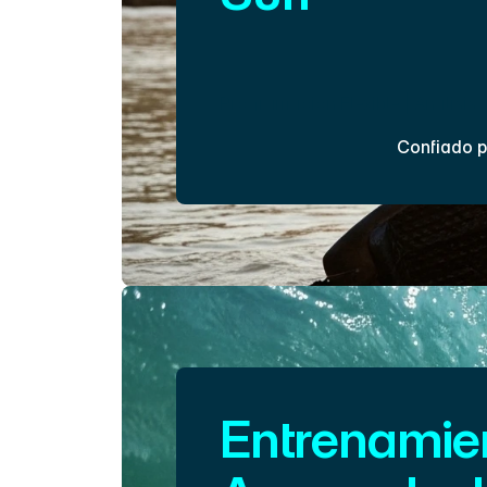
Refina tu técnica, mejora tu timin
nuevas maniobras. Perfecto para 
quieren subir de nivel.
Programación Flexible | Análisis
Confiado p
Inscríbete Ahora
Entrenamien