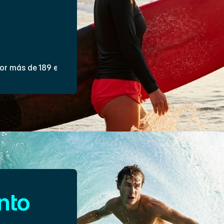
g y domina 
quienes 
 de Video
or más de 189 estudiantes
to 