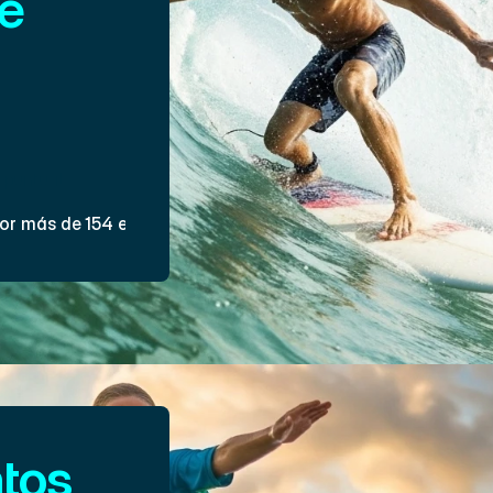
 
ntrenamiento 
l control y la 
 puntual
or más de 154 estudiantes
os 