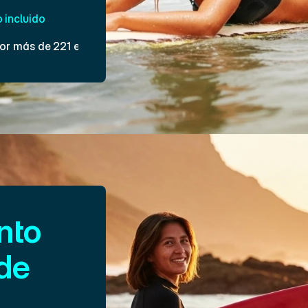
o incluido
or más de 221 estudiantes
to 
de 