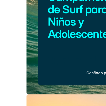
de Surf para
Niños y 
Adolescent
¡Divertido, seguro y súper emocio
Programas especiales diseñados 
surfistas más jóvenes se enamor
Campamentos Semanales | Salva
Certificados
Confiado p
Inscríbete Ahora